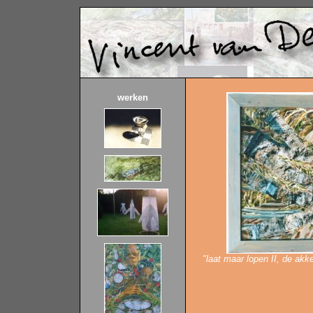
werken
"laat maar lopen II, de akke