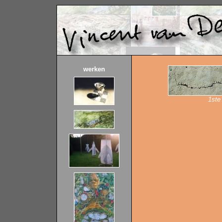
werken
1ste